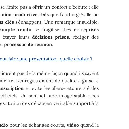
 limite pas à offrir un confort d’écoute : elle
union productive
. Dès que l’audio grésille ou
s clés
s’échappent. Une remarque inaudible,
compte rendu
se fragilise. Les entreprises
r étayer leurs
décisions prises
, rédiger des
du
processus de réunion
.
our faire une présentation : quelle choisir ?
mpliquent pas de la même façon quand ils savent
élité. L’enregistrement de qualité aiguise la
anscription
et évite les allers-retours stériles
officiels. Un son net, une image stable : ces
estitution des débats en véritable support à la
udio
pour les échanges courts,
vidéo
quand la