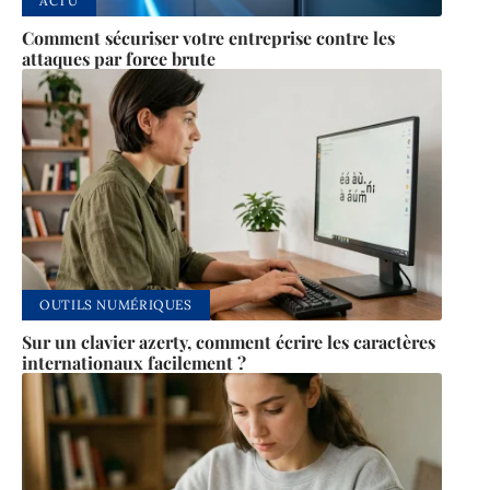
ACTU
Comment sécuriser votre entreprise contre les
attaques par force brute
OUTILS NUMÉRIQUES
Sur un clavier azerty, comment écrire les caractères
internationaux facilement ?