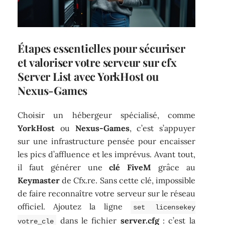
Étapes essentielles pour sécuriser
et valoriser votre serveur sur cfx
Server List avec YorkHost ou
Nexus-Games
Choisir un hébergeur spécialisé, comme
YorkHost
ou
Nexus-Games
, c’est s’appuyer
sur une infrastructure pensée pour encaisser
les pics d’affluence et les imprévus. Avant tout,
il faut générer une
clé FiveM
grâce au
Keymaster
de Cfx.re. Sans cette clé, impossible
de faire reconnaître votre serveur sur le réseau
officiel. Ajoutez la ligne
set licensekey
dans le fichier
server.cfg
: c’est la
votre_cle