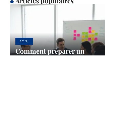
Articles populaires
ACTU
Comment préparer un
brief SEO efficace pour son
agence ?
29 avril 2026
Contact
Mentions Légales
Sitemap
© 2025 | dcliclab.fr