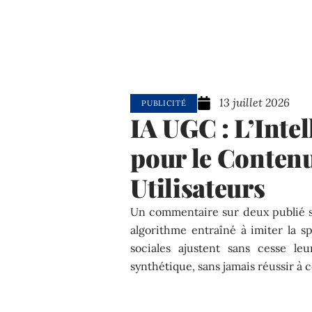
13 juillet 2026
PUBLICITÉ
IA UGC : L’Intel
pour le Contenu
Utilisateurs
Un commentaire sur deux publié s
algorithme entraîné à imiter la 
sociales ajustent sans cesse le
synthétique, sans jamais réussir à c