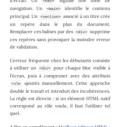
d’écran. Un
signale une zone de
<nav>
navigation. Un
identifie le contenu
<main>
principal. Un
associé à un titre crée
<section>
un repère dans le plan du document.
Remplacer ces balises par des
supprime
<div>
ces repères sans provoquer la moindre erreur
de validation.
L’erreur fréquente chez les débutants consiste
à utiliser un
pour chaque bloc visible à
<div>
l’écran, puis à compenser avec des attributs
ajoutés manuellement. Cette approche
role
double le travail et introduit des incohérences.
La règle est directe : si un élément HTML natif
correspond au rôle voulu, il faut l’utiliser tel
quel.
A lire en complément :
Meilleur éditeur HTML :