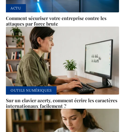
ACTU
Comment sécuriser votre entreprise contre les
attaques par force brute
OUTILS NUMÉRIQUES
Sur un clavier azerty, comment écrire les caractères
internationaux facilement ?