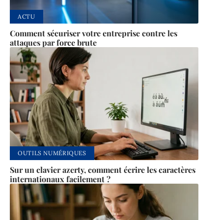
ACTU
Comment sécuriser votre entreprise contre les
attaques par force brute
OUTILS NUMÉRIQUES
Sur un clavier azerty, comment écrire les caractères
internationaux facilement ?